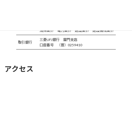
FAX
048-947-5187
ブラシ・刷毛の企画・製造・販売
事業内容
研磨紙・手袋等の消耗品の販売
アパレル業界 雑貨業界 塗装業界 防虫業界
取引先
清掃業界 電力業界 建設業界 建設機械業界
三菱UFJ銀行 雷門支店
取引銀行
口座番号 （普）0259410
アクセス